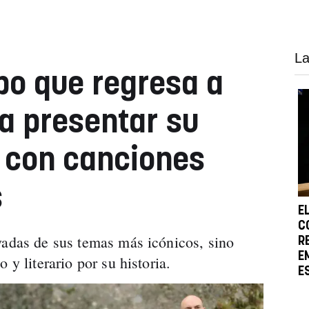
La
upo que regresa a
a presentar su
 con canciones
s
E
C
vadas de sus temas más icónicos, sino
R
E
 y literario por su historia.
E