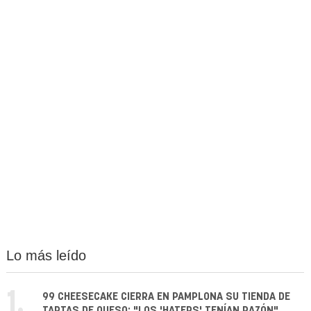
Lo más leído
1.
99 CHEESECAKE CIERRA EN PAMPLONA SU TIENDA DE
TARTAS DE QUESO: "LOS 'HATERS' TENÍAN RAZÓN"