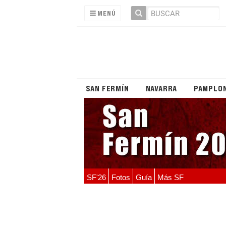
MENÚ
SAN FERMÍN
NAVARRA
PAMPLO
SF'26
Fotos
Guía
Más SF