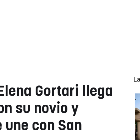
La
Elena Gortari llega
n su novio y
e une con San