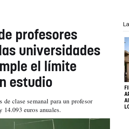
La
 de profesores
las universidades
mple el límite
un estudio
F
A
as de clase semanal para un profesor
A
L
 y 14.093 euros anuales.