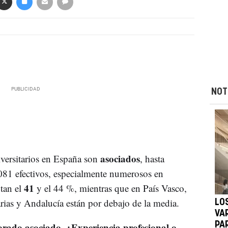
NOT
asociados
iversitarios en España son
, hasta
081 efectivos, especialmente numerosos en
41
tan el
y el 44 %, mientras que en País Vasco,
rias y Andalucía están por debajo de la media.
LO
VA
orado asociado. ¿Experiencia profesional o
PAR