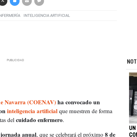
NFERMERÍA
INTELIGENCIA ARTIFICIAL
NOT
s de Navarra (COENAV)
ha convocado un
con
inteligencia artificial
que muestren de forma
cuidado enfermero
tas del
.
UN
jornada anual
8 de
u
, que se celebrará el próximo
CO