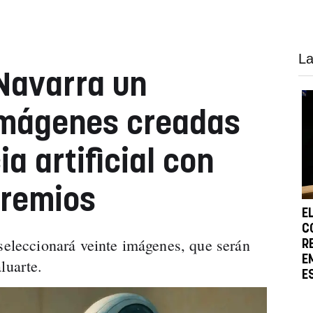
La
Navarra un
imágenes creadas
ia artificial con
premios
E
C
 seleccionará veinte imágenes, que serán
R
E
luarte.
E