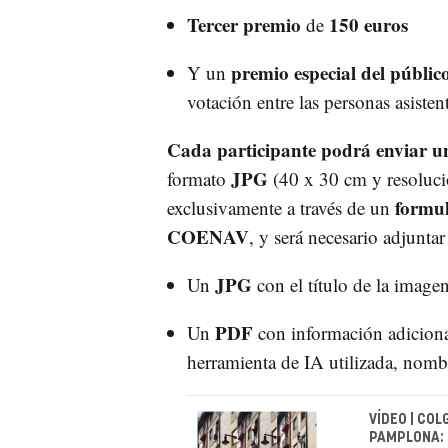
Tercer premio
150 euros
de
premio especial del públic
Y un
votación entre las personas asisten
Cada participante podrá enviar u
JPG
formato
(40 x 30 cm y resolució
formul
exclusivamente a través de un
COENAV
, y será necesario adjuntar
JPG
Un
con el título de la image
PDF
Un
con información adiciona
herramienta de IA utilizada, nombre
VÍDEO | CO
PAMPLONA: