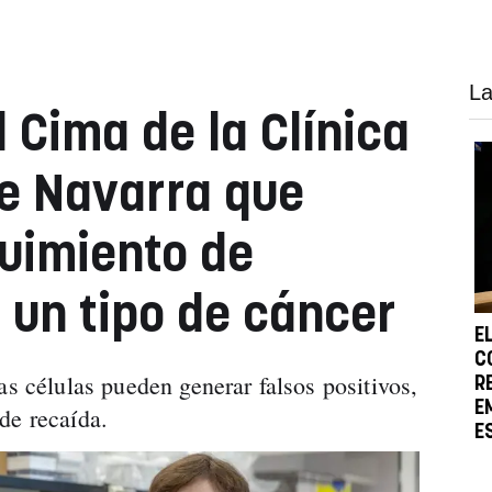
La
l Cima de la Clínica
e Navarra que
uimiento de
 un tipo de cáncer
E
C
as células pueden generar falsos positivos,
R
E
de recaída.
E