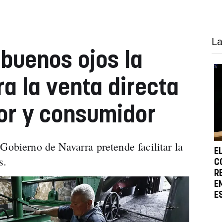
La
 buenos ojos la
a la venta directa
or y consumidor
Gobierno de Navarra pretende facilitar la
E
os.
C
R
E
E