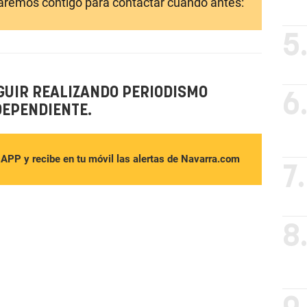
laremos contigo para contactar cuando antes:
5
GUIR REALIZANDO PERIODISMO
6
DEPENDIENTE.
sAPP y recibe en tu móvil las alertas de Navarra.com
7.
8