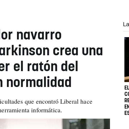
La
or navarro
arkinson crea una
r el ratón del
n normalidad
E
C
ficultades que encontró Liberal hace
R
E
herramienta informática.
E