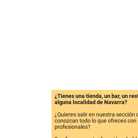
¿Tienes una tienda, un bar, un re
alguna localidad de Navarra?
¿Quieres salir en nuestra sección
conozcan todo lo que ofreces con 
profesionales?