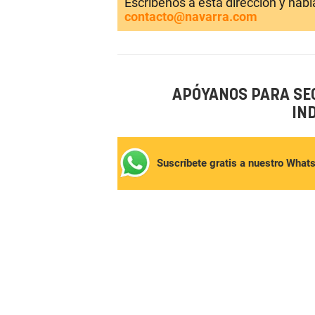
Escríbenos a esta dirección y hab
contacto@navarra.com
APÓYANOS PARA SE
IN
Suscríbete gratis a nuestro What