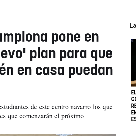
La
amplona pone en
evo' plan para que
tén en casa puedan
E
C
studiantes de este centro navarro los que
R
E
nes que comenzarán el próximo
E