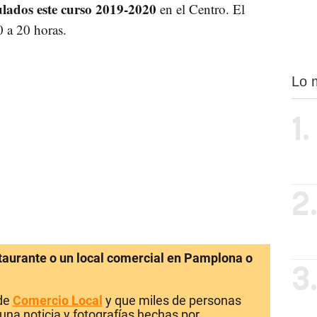
ulados este curso 2019-2020
en el Centro. El
0 a 20 horas.
Lo 
1.
2
staurante o un local comercial en Pamplona o
3
 de
Comercio Local
y que miles de personas
una noticia y fotografías hechas por