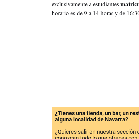
matric
exclusivamente a estudiantes
horario es de 9 a 14 horas y de 16:3
¿Tienes una tienda, un bar, un re
alguna localidad de Navarra?
¿Quieres salir en nuestra sección
conozcan todo lo que ofreces con 