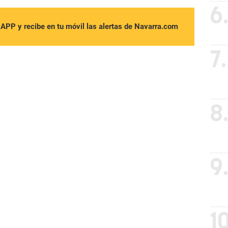
6
sAPP y recibe en tu móvil las alertas de Navarra.com
7.
8
9
10