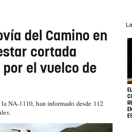
La
ovía del Camino en
estar cortada
 por el vuelco de
E
C
r la NA-1110, han informado desde 112
R
E
les.
E