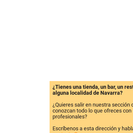
¿Tienes una tienda, un bar, un re
alguna localidad de Navarra?
¿Quieres salir en nuestra sección
conozcan todo lo que ofreces con 
profesionales?
Escríbenos a esta dirección y hab