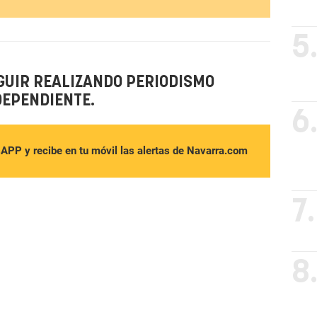
5
GUIR REALIZANDO PERIODISMO
DEPENDIENTE.
6
sAPP y recibe en tu móvil las alertas de Navarra.com
7.
8