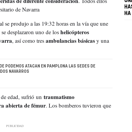
eridas de diferente consideración
. Todos ellos
UN
HA
sitario de Navarra
HA
al se produjo a las 19:32 horas en la vía que une
helicópteros
r se desplazaron uno de los
varra
ambulancias básicas
, así como tres
y una
DE PODEMOS ATACAN EN PAMPLONA LAS SEDES DE
IDOS NAVARROS
traumatismo
de edad, sufrió un
ra abierta de fémur
. Los bomberos tuvieron que