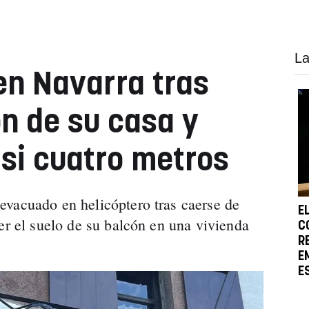
La
en Navarra tras
ón de su casa y
si cuatro metros
evacuado en helicóptero tras caerse de
E
er el suelo de su balcón en una vivienda
C
R
E
E