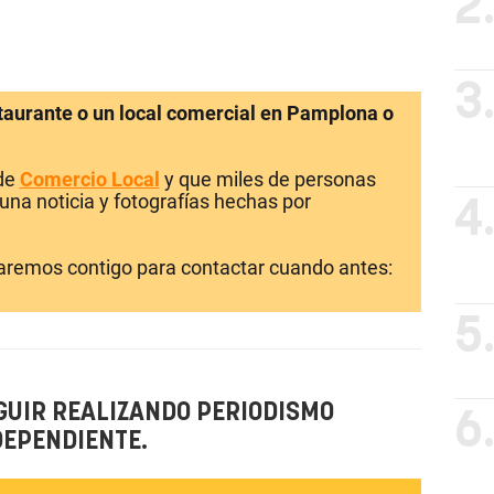
2
3
staurante o un local comercial en Pamplona o
 de
Comercio Local
y que miles de personas
una noticia y fotografías hechas por
4
laremos contigo para contactar cuando antes:
5
GUIR REALIZANDO PERIODISMO
6
DEPENDIENTE.