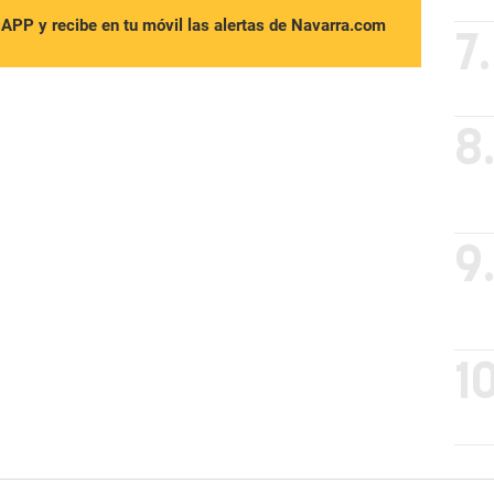
sAPP y recibe en tu móvil las alertas de Navarra.com
7.
8
9
10