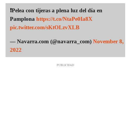
❗️Pelea con tijeras a plena luz del día en
Pamplona
https://t.co/NtaPe0Ia8X
pic.twitter.com/sKtOLzvXLB
— Navarra.com (@navarra_com)
November 8,
2022