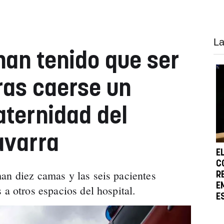
La
han tenido que ser
ras caerse un
aternidad del
avarra
E
C
an diez camas y las seis pacientes
R
E
 a otros espacios del hospital.
E