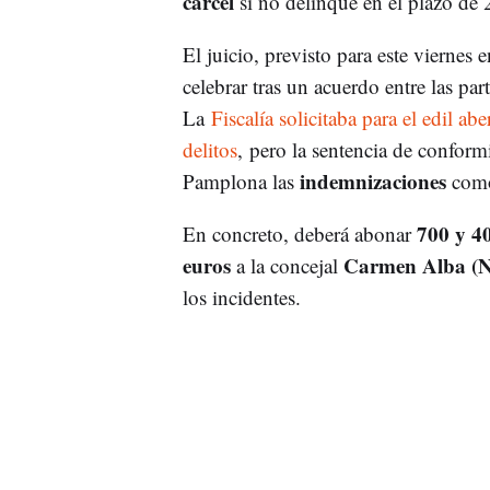
cárcel
si no delinque en el plazo de 
El juicio, previsto para este viernes e
celebrar tras un acuerdo entre las par
La
Fiscalía solicitaba para el edil a
delitos
, pero la sentencia de conformi
indemnizaciones
Pamplona las
como
700 y 40
En concreto, deberá abonar
euros
Carmen Alba (
a la concejal
los incidentes.