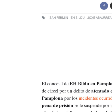
SAN FERMIN
EH BILDU
JOXE ABAURREA
EH Bildu en Pampl
El concejal de
atentado c
de cárcel por un delito de
Pamplona
por los
incidentes ocurr
pena de prisión
se le suspende por n