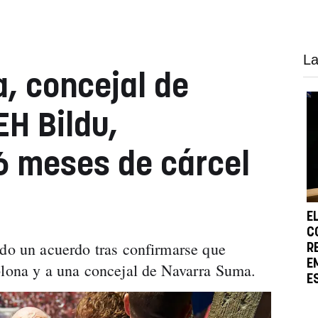
La
, concejal de
H Bildu,
6 meses de cárcel
E
C
ado un acuerdo tras confirmarse que
R
E
mplona y a una concejal de Navarra Suma.
E