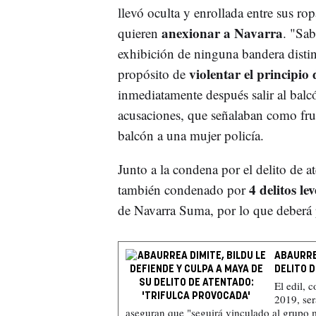
llevó oculta y enrollada entre sus ro
anexionar a Navarra
quieren
. "Sab
exhibición de ninguna bandera distint
violentar el principio
propósito de
inmediatamente después salir al balc
acusaciones, que señalaban como frut
balcón a una mujer policía.
Junto a la condena por el
delito de a
4 delitos lev
también condenado por
de Navarra Suma, por lo que deberá
ABAURREA
DELITO 
El edil, 
2019, ser
aseguran que "seguirá vinculado al grupo 