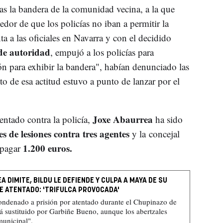
pas la bandera de la comunidad vecina, a la que
edor de que los policías no iban a permitir la
a a las oficiales en Navarra y con el decidido
 de autoridad
, empujó a los policías para
ón para exhibir la bandera", habían denunciado las
o de esa actitud estuvo a punto de lanzar por el
Joxe Abaurrea
tentado contra la policía,
ha sido
es de lesiones contra tres agentes
y la concejal
1.200 euros.
 pagar
 DIMITE, BILDU LE DEFIENDE Y CULPA A MAYA DE SU
DE ATENTADO: 'TRIFULCA PROVOCADA'
condenado a prisión por atentado durante el Chupinazo de
á sustituido por Garbiñe Bueno, aunque los abertzales
municipal".