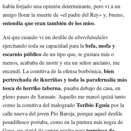
había forjado una opinión determinante, pero vi a un
amigo llorar la muerte de «el padre del Rey» y, bueno,
entendía que eran también de los míos
.
Así que cuando vi un desfile de
aberchándales
befa, mofa y
ejercitando toda su capacidad para la
escarnio público
de un tipo que, te gustara más o
menos, acababa de morir y era un señor anciano, me
bien
encendí. La comitiva de la ofensa borbónica,
pertrechada de ikurriñas y toda la parafernalia más
tosca de herriko taberna
, pasaba debajo de casa, en
pleno paseo de Sarasate. Aquello me marcó quizá tanto
Toribio Eguía
como la comitiva del malogrado
por la
calle nueva del joven Pío Baroja, porque aquel desfile
pesadillesco portaba, como en la pintura más negra de
terminar de
Goya, un ataúd de cartón-piedra para