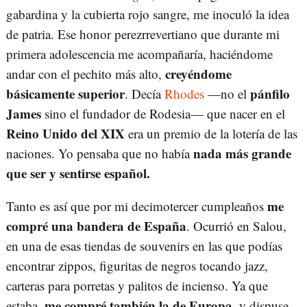
gabardina y la cubierta rojo sangre, me inoculó la idea
de patria. Ese honor perezrrevertiano que durante mi
primera adolescencia me acompañaría, haciéndome
creyéndome
andar con el pechito más alto,
básicamente superior
pánfilo
. Decía
Rhodes
—no el
James
sino el fundador de Rodesia— que nacer en el
Reino Unido del XIX
era un premio de la lotería de las
nada más grande
naciones. Yo pensaba que no había
que ser y sentirse español.
me
Tanto es así que por mi decimotercer cumpleaños
compré una bandera de España
. Ocurrió en Salou,
en una de esas tiendas de souvenirs en las que podías
encontrar zippos, figuritas de negros tocando jazz,
carteras para porretas y palitos de incienso. Ya que
me compré también la de Europa
estaba,
, y dispuse