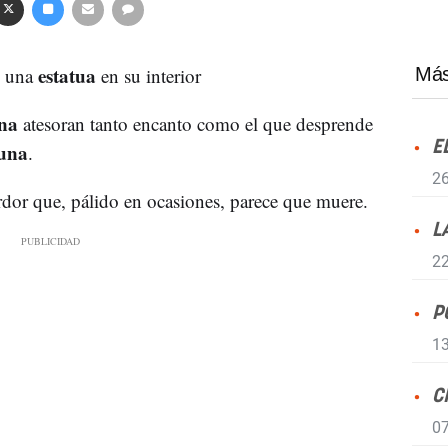
estatua
e una
en su interior
Más
na
atesoran tanto encanto como el que desprende
E
Luna
.
26
erdor que, pálido en ocasiones, parece que muere.
L
22
P
13
C
07