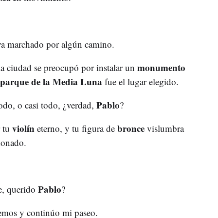
aya marchado por algún camino.
monumento
 ciudad se preocupó por instalar un
parque de la Media Luna
fue el lugar elegido.
Pablo
odo, o casi todo, ¿verdad,
?
violín
bronce
r tu
eterno, y tu figura de
vislumbra
donado.
Pablo
e, querido
?
emos y continúo mi paseo.