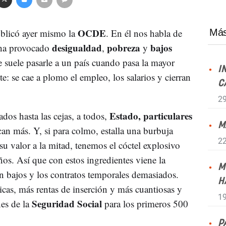
OCDE
publicó ayer mismo la
. En él nos habla de
Más
desigualdad
pobreza
bajos
e ha provocado
,
y
ue suele pasarle a un país cuando pasa la mayor
I
te: se cae a plomo el empleo, los salarios y cierran
C
29
Estado, particulares
ados hasta las cejas, a todos,
M
can más. Y, si para colmo, estalla una burbuja
22
su valor a la mitad, tenemos el cóctel explosivo
os. Así que con estos ingredientes viene la
M
n bajos y los contratos temporales demasiados.
H
as, más rentas de inserción y más cuantiosas y
19
Seguridad Social
nes de la
para los primeros 500
P