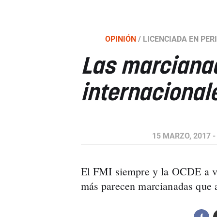
OPINIÓN
/
LICENCIADA EN PER
Las marciana
internacional
15 MARZO, 2017 -
El FMI siempre y la OCDE a v
más parecen marcianadas que a