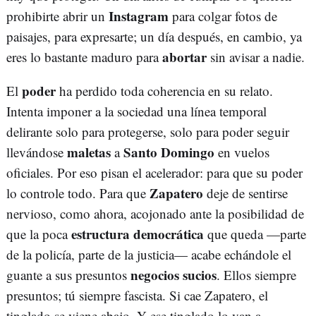
Instagram
prohibirte abrir un
para colgar fotos de
paisajes, para expresarte; un día después, en cambio, ya
abortar
eres lo bastante maduro para
sin avisar a nadie.
poder
El
ha perdido toda coherencia en su relato.
Intenta imponer a la sociedad una línea temporal
delirante solo para protegerse, solo para poder seguir
maletas
Santo Domingo
llevándose
a
en vuelos
oficiales. Por eso pisan el acelerador: para que su poder
Zapatero
lo controle todo. Para que
deje de sentirse
nervioso, como ahora, acojonado ante la posibilidad de
estructura democrática
que la poca
que queda —parte
de la policía, parte de la justicia— acabe echándole el
negocios sucios
guante a sus presuntos
. Ellos siempre
presuntos; tú siempre fascista. Si cae Zapatero, el
tinglado se viene abajo. Y ese tinglado lo van a