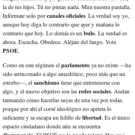
la de tus hijos. Tú no pintas nada. Mira nuestra pantalla.
canales oficiales
Infórmate solo por
. La verdad soy yo,
aunque hoy diga lo contrario que ayer y mañana lo
bulo
contrario que hoy. Lo demás es un
. La verdad es
ahora. Escucha. Obedece. Aléjate del fango. Vota
PSOE
.
parlamento
Como en este régimen el
ya no existe —ha
sido arrinconado a algo anecdótico, poco más que un
sanchismo
estorbo—, el
tiene que entretenerse con
redes sociales
algo, y el nuevo objetivo son las
. Andan
tanteando cómo hacerlas suyas de una vez por todas,
porque por ahí el corsé ideológico no aprieta lo
libertad
suficiente y se escapa un hilillo de
. Es el único
espacio ciudadano donde aún se encuentra
discrepancia
. El PSOE no lo puede tolerar. Hay que