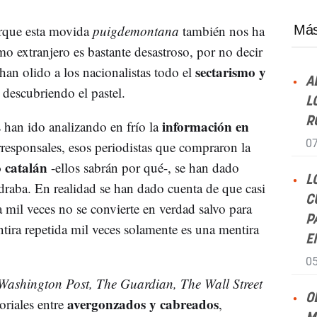
orque esta movida
puigdemontana
también nos ha
Más
o extranjero es bastante desastroso, por no decir
sectarismo y
 han olido a los nacionalistas todo el
A
descubriendo el pastel.
L
R
información en
han ido analizando en frío la
07
esponsales, esos periodistas que compraron la
 catalán
-ellos sabrán por qué-, se han dado
L
raba. En realidad se han dado cuenta de que casi
C
a mil veces no se convierte en verdad salvo para
P
tira repetida mil veces solamente es una mentira
E
05
Washington Post, The Guardian, The Wall Street
O
avergonzados y cabreados
toriales entre
,