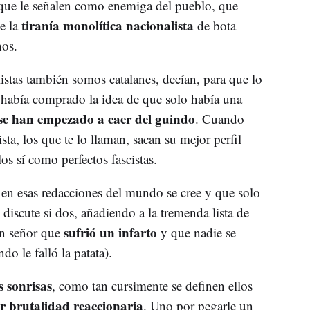
que le señalen como enemiga del pueblo, que
tiranía monolítica nacionalista
de la
de bota
nos.
stas también somos catalanes, decían, para que lo
había comprado la idea de que solo había una
se han empezado a caer del guindo
. Cuando
sta, los que te lo llaman, sacan su mejor perfil
llos sí como perfectos fascistas.
en esas redacciones del mundo se cree y que solo
 discute si dos, añadiendo a la tremenda lista de
sufrió un infarto
un señor que
y que nadie se
o le falló la patata).
s sonrisas
, como tan cursimente se definen ellos
r brutalidad reaccionaria
. Uno por pegarle un