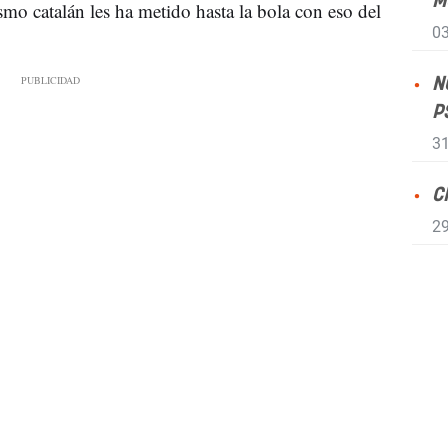
M
smo catalán les ha metido hasta la bola con eso del
03
N
P
31
C
29