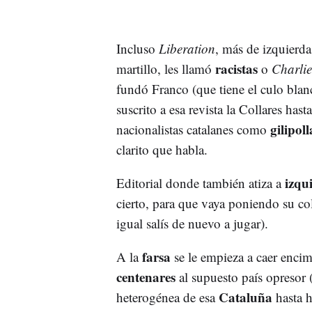
Incluso
Liberation
, más de izquierda
racistas
martillo, les llamó
o
Charli
fundó Franco (que tiene el culo blan
suscrito a esa revista la Collares has
gilipol
nacionalistas catalanes como
clarito que habla.
izqui
Editorial donde también atiza a
cierto, para que vaya poniendo su col
igual salís de nuevo a jugar).
farsa
A la
se le empieza a caer enci
centenares
al supuesto país opresor 
Cataluña
heterogénea de esa
hasta 