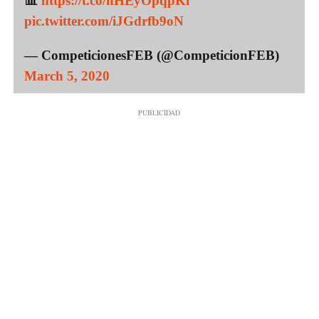
📊
https://t.co/nHEyOpqpKi
pic.twitter.com/iJGdrfb9oN
— CompeticionesFEB (@CompeticionFEB)
March 5, 2020