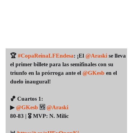
🏆
#CopaReinaLFEndesa
: ¡El
@Araski
se lleva
el primer billete para las semifinales con su
triunfo en la prórroga ante el
@GKesb
en el
duelo inaugural!
🏀 Cuartos 1:
▶
@GKesb
🆚
@Araski
80-83 | 🎖 MVP: N. Milic