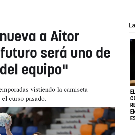
La
nueva a Aitor
 futuro será uno de
 del equipo"
temporadas vistiendo la camiseta
E
s el curso pasado.
C
R
E
E