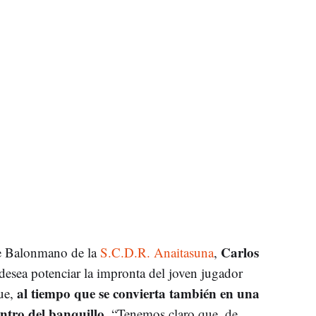
Carlos
 de Balonmano de la
S.C.D.R. Anaitasuna
,
 desea potenciar la impronta del joven jugador
al tiempo que se convierta también en una
que,
ntro del banquillo
. “Tenemos claro que, de