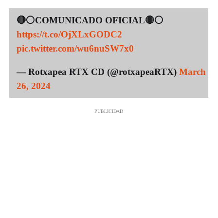
🔴⚪COMUNICADO OFICIAL🔴⚪
https://t.co/OjXLxGODC2
pic.twitter.com/wu6nuSW7x0
— Rotxapea RTX CD (@rotxapeaRTX)
March
26, 2024