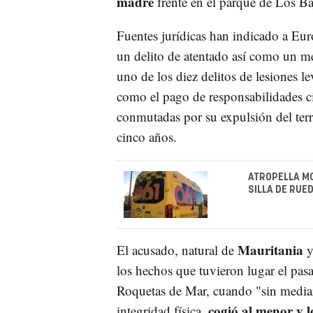
madre
frente en el parque de Los Ba
Fuentes jurídicas han indicado a Eur
un delito de atentado así como un me
uno de los diez delitos de lesiones le
como el pago de responsabilidades ci
conmutadas por su expulsión del terr
cinco años.
ATROPELLA M
SILLA DE RUED
Mauritania
El acusado, natural de
y
los hechos que tuvieron lugar el pas
Roquetas de Mar, cuando "sin media
cogió al menor y l
integridad física,