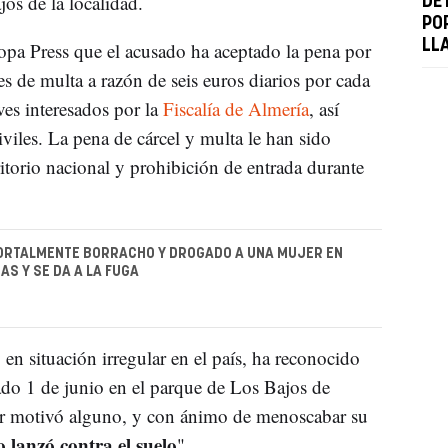
jos de la localidad.
DE
PO
LL
opa Press que el acusado ha aceptado la pena por
s de multa a razón de seis euros diarios por cada
ves interesados por la
Fiscalía de Almería
, así
viles. La pena de cárcel y multa le han sido
itorio nacional y prohibición de entrada durante
ORTALMENTE BORRACHO Y DROGADO A UNA MUJER EN
AS Y SE DA A LA FUGA
 en situación irregular en el país, ha reconocido
ado 1 de junio en el parque de Los Bajos de
r motivó alguno, y con ánimo de menoscabar su
o lanzó contra el suelo
".