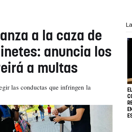
La
anza a la caza de
tinetes: anuncia los
reirá a multas
egir las conductas que infringen la
E
C
R
E
E