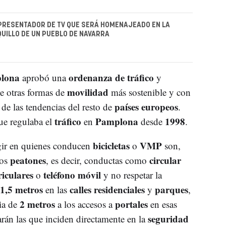
PRESENTADOR DE TV QUE SERÁ HOMENAJEADO EN LA
IQUILLO DE UN PUEBLO DE NAVARRA
plona
ordenanza de tráfico
aprobó una
y
movilidad
e otras formas de
más sostenible y con
países europeos
de las tendencias del resto de
.
tráfico
Pamplona
1998
que regulaba el
en
desde
.
bicicletas
VMP
gir en quienes conducen
o
son,
peatones
circular
los
, es decir, conductas como
iculares
teléfono móvil
o
y no respetar la
1,5 metros
calles residenciales
parques
en las
y
,
2 metros
portales
cia de
a los accesos a
en esas
seguridad
rán las que inciden directamente en la