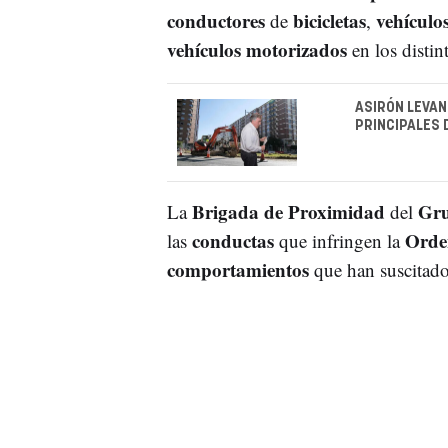
conductores
bicicletas
vehículo
de
,
vehículos motorizados
en los distin
ASIRÓN LEVAN
PRINCIPALES
Brigada de Proximidad
Gru
La
del
conductas
Orde
las
que infringen la
comportamientos
que han suscitad