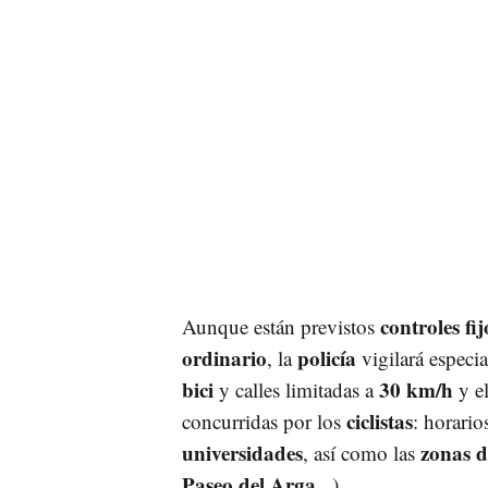
controles fij
Aunque están previstos
ordinario
policía
, la
vigilará especi
bici
30 km/h
y calles limitadas a
y e
ciclistas
concurridas por los
: horario
universidades
zonas d
, así como las
Paseo del Arga
...).