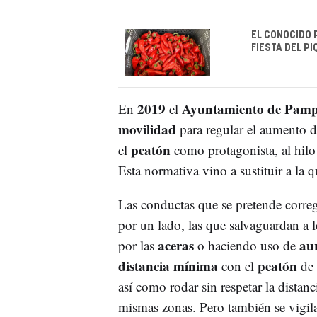
EL CONOCIDO 
FIESTA DEL P
2019
Ayuntamiento de Pam
En
el
movilidad
para regular el aumento d
peatón
el
como protagonista, al hilo 
Esta normativa vino a sustituir a la 
Las conductas que se pretende corre
por un lado, las que salvaguardan a 
aceras
aur
por las
o haciendo uso de
distancia mínima
peatón
con el
de
así como rodar sin respetar la distan
mismas zonas. Pero también se vigila