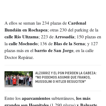
Cardenal
A ellos se suman las 234 plazas de
Ilundáin en Rochapea
; otras 230 del parking de la
calle Río Ultzama
Arrosadía
; 223 de
; 150 plazas en
calle Mochuelo
Blas de la Serna
la
; 136 de
; y 127
barrio de San Jorge
plazas más en el
, en la calle
Doctor Repáraz.
ALZORRIZ Y EL PSN PIERDEN LA CABEZA:
“NO PODEMOS ASUMIR QUE FRANCO,
MUSSOLINI O HITLER RESUCITEN”
aparcamientos
los más
Entre los
subterráneos,
grandes son Hospitales
y Baluarte
(1.290 plazas)