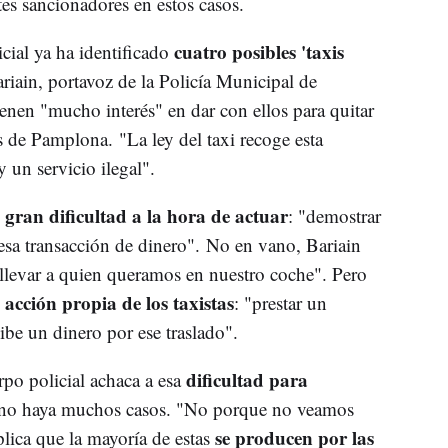
tes sancionadores en estos casos.
cuatro posibles 'taxis
cial ya ha identificado
ariain, portavoz de la Policía Municipal de
enen "mucho interés" en dar con ellos para quitar
as de Pamplona. "La ley del taxi recoge esta
 un servicio ilegal".
 gran dificultad a la hora de actuar
: "demostrar
esa transacción de dinero". No en vano, Bariain
llevar a quien queramos en nuestro coche". Pero
acción propia de los taxistas
n
: "prestar un
cibe un dinero por ese traslado".
dificultad para
rpo policial achaca a esa
 no haya muchos casos. "No porque no veamos
se producen por las
plica que la mayoría de estas