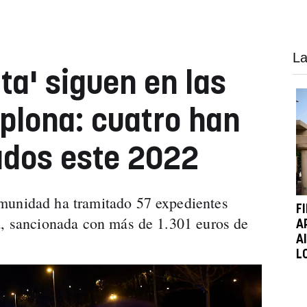
La
ata' siguen en las
plona: cuatro han
cados este 2022
munidad ha tramitado 57 expedientes
F
a, sancionada con más de 1.301 euros de
A
A
L