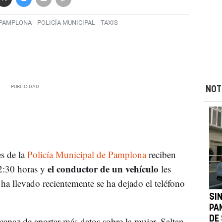
PAMPLONA
POLICÍA MUNICIPAL
TAXIS
NOT
s de la
Policía Municipal de Pamplona
reciben
el conductor de un vehículo
2:30 horas y
les
ha llevado recientemente se ha dejado el teléfono
SI
PA
DE
paz de aportar más datos sobre la mujer. Saltan