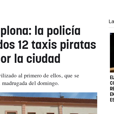
La
lona: la policía
dos 12 taxis piratas
or la ciudad
ilizado al primero de ellos, que se
E
la madrugada del domingo.
C
R
E
E