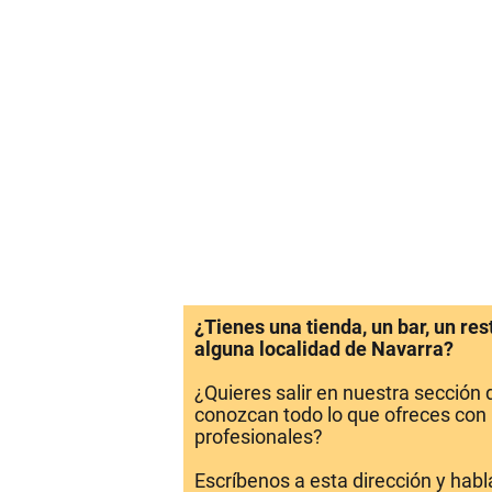
¿Tienes una tienda, un bar, un re
alguna localidad de Navarra?
¿Quieres salir en nuestra sección
conozcan todo lo que ofreces con 
profesionales?
Escríbenos a esta dirección y hab