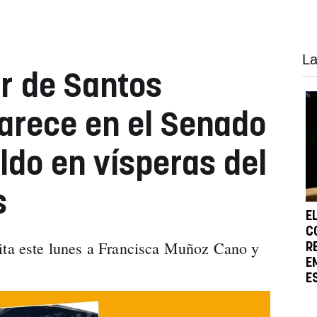
La
er de Santos
arece en el Senado
ldo en vísperas del
s
E
C
cita este lunes a Francisca Muñoz Cano y
R
E
E