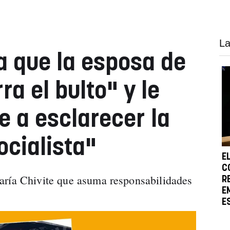
La
a que la esposa de
a el bulto" y le
e a esclarecer la
ocialista"
E
C
aría Chivite que asuma responsabilidades
R
E
E