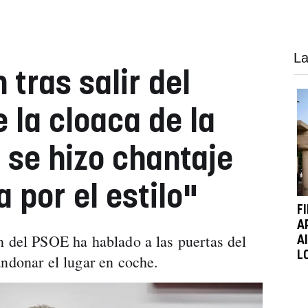
La
tras salir del
 la cloaca de la
 se hizo chantaje
a por el estilo"
F
A
n del PSOE ha hablado a las puertas del
A
L
andonar el lugar en coche.