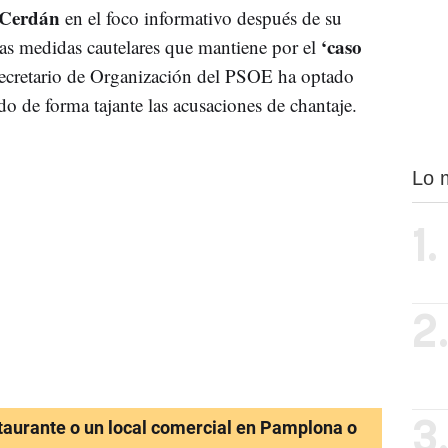
 Cerdán
en el foco informativo después de su
‘caso
e las medidas cautelares que mantiene por el
exsecretario de Organización del PSOE ha optado
o de forma tajante las acusaciones de chantaje.
Lo 
1.
2
staurante o un local comercial en Pamplona o
3