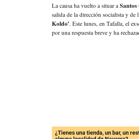
Santos
La causa ha vuelto a situar a
salida de la dirección socialista y d
Koldo’
. Este lunes, en Tafalla, el 
por una respuesta breve y ha rechazad
¿Tienes una tienda, un bar, un re
alguna localidad de Navarra?