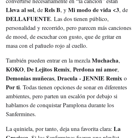
convertirse necesariamente en “la canción” están
Lleva al sol
Rels B
Mi modo de vida <3
, de
, y
, de
DELLAFUENTE
. Las dos tienen público,
personalidad y recorrido, pero parecen más canciones
de mood, de escuchar con gusto, que de gritar en
masa con el pañuelo rojo al cuello.
Muchacha
También pueden entrar en la mezcla
,
KOKO
De Lejitos Remix
Perdona mi amor
,
,
,
Demonias muñecas
Dracula - JENNIE Remix
,
o
Por ti
. Todas tienen opciones de sonar en diferentes
ambientes, pero parten un escalón por debajo si
hablamos de conquistar Pamplona durante los
Sanfermines.
La
La quiniela, por tanto, deja una favorita clara:
Graciosa
. Si los Sanfermines fueran una playlist,