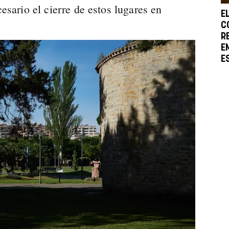
cesario el cierre de estos lugares en
E
C
R
E
E