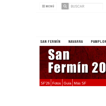
MENÚ
SAN FERMÍN
NAVARRA
PAMPLO
SF'26
Fotos
Guía
Más SF