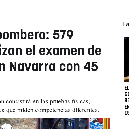
La
bombero: 579
izan el examen de
en Navarra con 45
E
C
n consistirá en las pruebas físicas,
R
E
des que miden competencias diferentes.
E