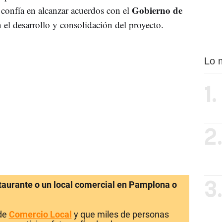
Gobierno de
confía en alcanzar acuerdos con el
el desarrollo y consolidación del proyecto.
Lo 
1.
2
staurante o un local comercial en Pamplona o
3
 de
Comercio Local
y que miles de personas