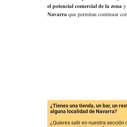
el potencial comercial de la zona
y 
Navarra
que permitan continuar con 
¿Tienes una tienda, un bar, un re
alguna localidad de Navarra?
¿Quieres salir en nuestra sección