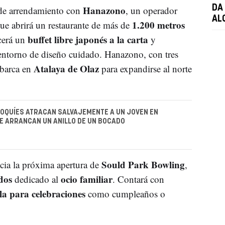
Hanazono
DA
 de arrendamiento con
, un operador
AL
1.200 metros
ue abrirá un restaurante de más de
buffet libre japonés a la carta
cerá un
y
entorno de diseño cuidado. Hanazono, con tres
Atalaya de Olaz
mbarca en
para expandirse al norte
OQUÍES ATRACAN SALVAJEMENTE A UN JOVEN EN
E ARRANCAN UN ANILLO DE UN BOCADO
Sould Park Bowling
cia la próxima apertura de
,
dos
ocio familiar
dedicado al
. Contará con
ala para celebraciones
como cumpleaños o