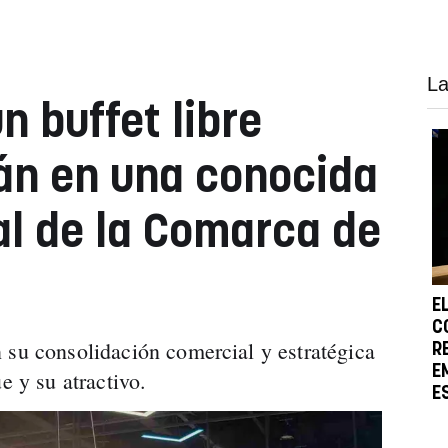
La
n buffet libre
rán en una conocida
l de la Comarca de
E
C
 su consolidación comercial y estratégica
R
E
e y su atractivo.
E