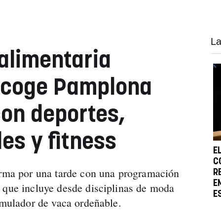
La
oalimentaria
 acoge Pamplona
con deportes,
les y fitness
E
C
orma por una tarde con una programación
R
E
 que incluye desde disciplinas de moda
E
simulador de vaca ordeñable.