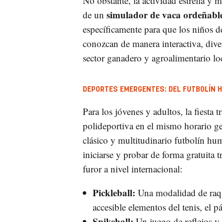
No obstante, la actividad estrella y m
simulador de vaca ordeñabl
de un
específicamente para que los niños 
conozcan de manera interactiva, diver
sector ganadero y agroalimentario loc
DEPORTES EMERGENTES: DEL FUTBOLÍN H
Para los jóvenes y adultos, la fiesta 
polideportiva en el mismo horario g
clásico y multitudinario futbolín hum
iniciarse y probar de forma gratuita 
furor a nivel internacional:
Pickleball:
Una modalidad de raq
accesible elementos del tenis, el 
Spikeball:
Un juego de reflejos y 