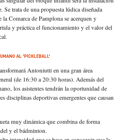
ás singular del bloque infantil será la instalación
e
. Se trata de una propuesta lúdica diseñada
de la Comarca de Pamplona se acerquen y
tida y práctica el funcionamiento y el valor del
al.
UMANO AL 'PICKLEBALL'
transformará Antoniutti en una gran área
eneral (de 16:30 a 20:30 horas). Además del
ano, los asistentes tendrán la oportunidad de
tres disciplinas deportivas emergentes que causan
ueta muy dinámica que combina de forma
pádel y el bádminton.
alta intensidad que se basa en conseguir que la