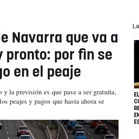
La
de Navarra que va a
 pronto: por fin se
o en el peaje
 y la previsión es que pase a ser gratuita,
E
 los peajes y pagos que hasta ahora se
C
R
E
E