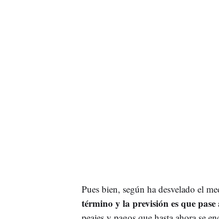
Pues bien, según ha desvelado el me
término y la previsión es que pase 
peajes y pagos que hasta ahora se en