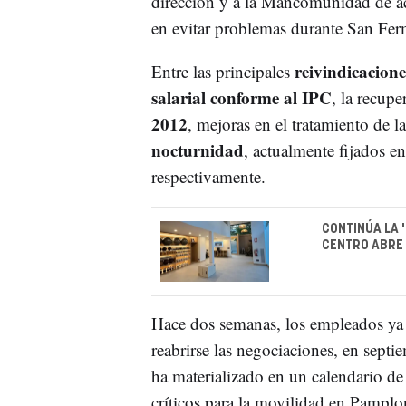
dirección y a la Mancomunidad de ac
en evitar problemas durante San Fer
reivindicacione
Entre las principales
salarial conforme al IPC
, la recup
2012
, mejoras en el tratamiento de l
nocturnidad
, actualmente fijados e
respectivamente.
CONTINÚA LA 
CENTRO ABRE 
Hace dos semanas, los empleados ya 
reabrirse las negociaciones, en septi
ha materializado en un calendario d
críticos para la movilidad en Pamplo