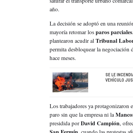
saturar el transporte urbano comarca
año.
La decisión se adoptó en una reunió
paros parciales
mayoría retomar los
Tribunal Labor
plantearon acudir al
permita desbloquear la negociación 
hace meses.
SE LE INCENDI
VEHÍCULO JUS
Los trabajadores ya protagonizaron 
Mancom
paro sin que la empresa ni la
David Campión
presidida por
, ofre
San Fermín
, cuando las protestas a