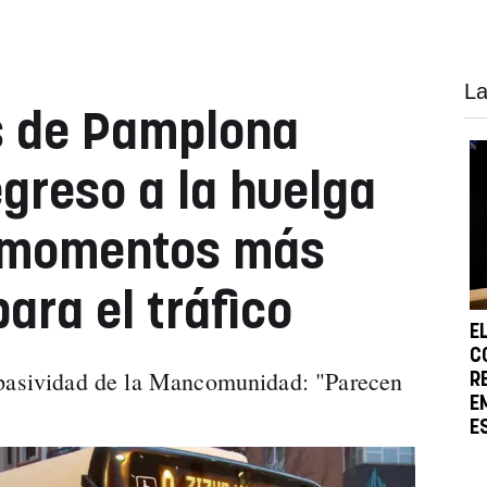
La
s de Pamplona
egreso a la huelga
s momentos más
ara el tráfico
E
C
 pasividad de la Mancomunidad: "Parecen
R
E
E