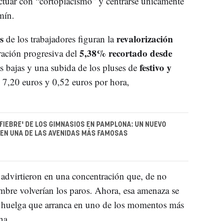
tuar con “cortoplacismo” y centrarse únicamente
mín.
s
revalorización
de los trabajadores figuran la
5,38% recortado desde
eración progresiva del
festivo y
as bajas y una subida de los pluses de
n 7,20 euros y 0,52 euros por hora,
'FIEBRE' DE LOS GIMNASIOS EN PAMPLONA: UN NUEVO
EN UNA DE LAS AVENIDAS MÁS FAMOSAS
advirtieron en una concentración que, de no
embre volverían los paros. Ahora, esa amenaza se
e huelga que arranca en uno de los momentos más
na.