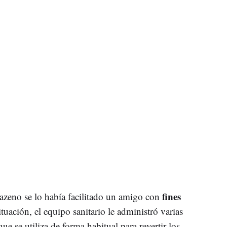
fines
tazeno se lo había facilitado un amigo con
ituación, el equipo sanitario le administró varias
ue se utiliza de forma habitual para revertir los