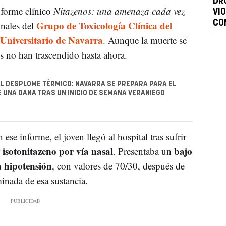
DR
nforme clínico
Nitazenos: una amenaza cada vez
VI
Grupo de Toxicología Clínica del
CO
onales del
 Universitario de Navarra
. Aunque la muerte se
les no han trascendido hasta ahora.
AL DESPLOME TÉRMICO: NAVARRA SE PREPARA PARA EL
E UNA DANA TRAS UN INICIO DE SEMANA VERANIEGO
se informe, el joven llegó al hospital tras sufrir
isotonitazeno por vía nasal
bajo
r
. Presentaba un
 hipotensión
, con valores de 70/30, después de
inada de esa sustancia.