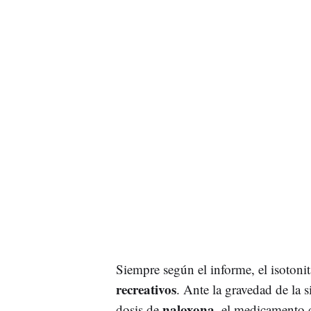
Siempre según el informe, el isotoni
recreativos
. Ante la gravedad de la s
naloxona
dosis de
, el medicamento q