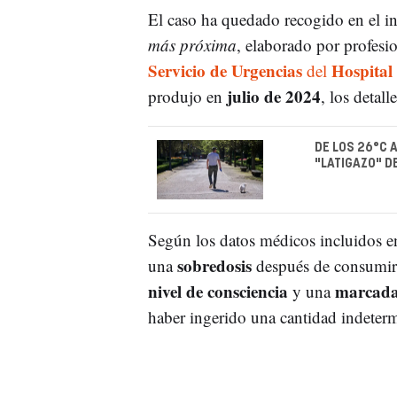
El caso ha quedado recogido en el i
más próxima
, elaborado por profesi
Servicio de Urgencias
Hospital
del
julio de 2024
produjo en
, los detal
DE LOS 26°C 
"LATIGAZO" D
Según los datos médicos incluidos en e
sobredosis
una
después de consumi
nivel de consciencia
marcada
y una
haber ingerido una cantidad indeterm