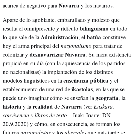
Navarra
acarrea de negativo para
y los navarros.
Aparte de lo agobiante, embarullado y molesto que
bilingüismo
resulta el omnipresente y ridículo
en todo
Administración
batúa
lo que sale de la
, el
constituye
hoy el arma principal del
nazionalismo
para tratar de
desnavarrizar
Navarra
colonizar y
. Su mera existencia
propició en su día (con la aquiescencia de los partidos
no nacionalistas) la implantación de los distintos
enseñanza pública
modelos lingüísticos en la
y el
ikastolas
establecimiento de una red de
, en las que se
geografía
puede uno imaginar cómo se enseñan la
, la
historia
realidad
Navarra
y la
de
(ver
Euskara,
convivencia y libros de texto
– Iñaki Iriarte: DN-
20.9.2020) y cómo, en consecuencia, se forman los
futuros
nazionalistas
y los
aberzales
que más tarde se