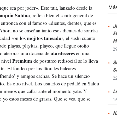
unque sea por joder». Este tuit, lanzado desde la
Más
oaquín Sabina
, refleja bien el sentir general de
entronca con el famoso «dientes, dientes, que es
J
 Ahora no se enseñan tanto esos dientes de sonrisa
E
mojitos tuneado
icidad son los
s, el sushi cuanto
M
todo playas, playitas, playeo, que llegue otoño
29
atardeceres
no atesoras una docena de
en una
Premium
l nivel
de postureo redisocial se lo lleva
S
tín. El fondeo por los litorales baleares
S
iendo’ y amigos cachas. Se hace un silencio
22
to
. Es otro nivel. Los usuarios de pedaló en Salou
n menos que callar ante el momento yate. Y
L
 yo estos meses de grasas. Que se vea, que se
15
N