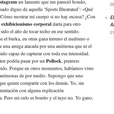
stagram
un lamento que me pareció hondo,
08
ado digno de aquella ‘Sports Illustrated’: «Qué
. ¿Cómo mostrar mi cuerpo si no hay excusa? ¿Con
E
exhibicionismo corporal
l
daría para otro
A
 sido el año de tocar techo en ese sentido.
01
ne el burka, en otras gana terreno el nudismo o
o de una amiga atacada por una anémona que ni el
ido capaz de capturar con toda esa intensidad.
Pollock
ien podría pasar por un
, pretexto
culo. Porque en otros momentos, habíamos visto
in anémonas de por medio. Supongo que uno
que quiere compartir con los demás. Yo, sin
tentación con alguna explicación
. Pero mi culo es bonito y el tuyo no. Yo gano,