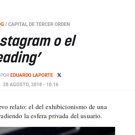
OG
/
CAPITAL DE TERCER ORDEN
nstagram o el
eading’
POR
EDUARDO LAPORTE
28 AGOSTO, 2018 - 10:16
evo relato: el del exhibicionismo de una
adiendo la esfera privada del usuario.