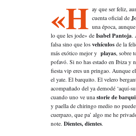
«H
ay que ser feliz, a
J
cuenta oficial de
una época, aunque 
Isabel Pantoja
lo que les jode» de
.
vehículos
falsa sino que los
de la fel
playas
más exótico mejor y
, sobre 
pofavó. Si no has estado en Ibiza y 
fiesta vip eres un pringao. Aunque e
el yate. El barquito. El velero bergan
acompañado del ya demodé ‘aquí-sufr
storie de barqui
cuando uno ve una
y paella de chiringo medio no puede
cuerpazo, que pa’ algo me he privado
Dientes, dientes
note.
.