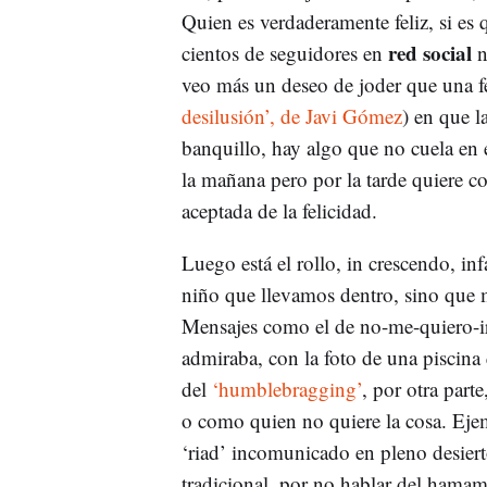
Quien es verdaderamente feliz, si es 
red social
cientos de seguidores en
n
veo más un deseo de joder que una fe
desilusión’, de Javi Gómez
) en que l
banquillo, hay algo que no cuela en 
la mañana pero por la tarde quiere c
aceptada de la felicidad.
Luego está el rollo, in crescendo, in
niño que llevamos dentro, sino que m
Mensajes como el de no-me-quiero-ir 
admiraba, con la foto de una piscina 
del
‘humblebragging’
, por otra parte
o como quien no quiere la cosa. Eje
‘riad’ incomunicado en pleno desiert
tradicional, por no hablar del hamam