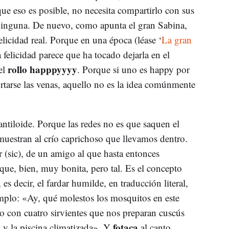
que eso es posible, no necesita compartirlo con sus
inguna. De nuevo, como apunta el gran Sabina,
licidad real. Porque en una época (léase ‘
La gran
a felicidad parece que ha tocado dejarla en el
rollo happpyyyy
el
. Porque si uno es happy por
ortarse las venas, aquello no es la idea comúnmente
fantiloide. Porque las redes no es que saquen el
uestran al crío caprichoso que llevamos dentro.
(sic), de un amigo al que hasta entonces
que, bien, muy bonita, pero tal. Es el concepto
, es decir, el fardar humilde, en traducción literal,
mplo: «Ay, qué molestos los mosquitos en este
o con cuatro sirvientes que nos preparan cuscús
fotaca
 y la piscina climatizada». Y
al canto.