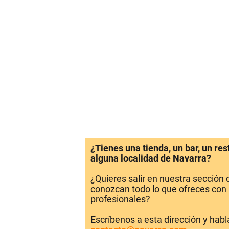
¿Tienes una tienda, un bar, un re
alguna localidad de Navarra?
¿Quieres salir en nuestra sección
conozcan todo lo que ofreces con 
profesionales?
Escríbenos a esta dirección y hab