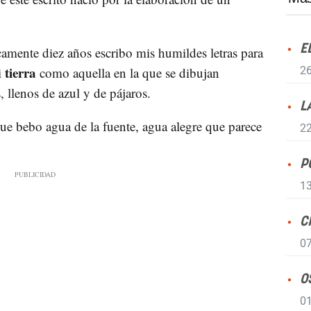
E
camente diez años escribo mis humildes letras para
tierra
i
como aquella en la que se dibujan
26
 llenos de azul y de pájaros.
L
 que bebo agua de la fuente, agua alegre que parece
22
P
13
C
07
O
01