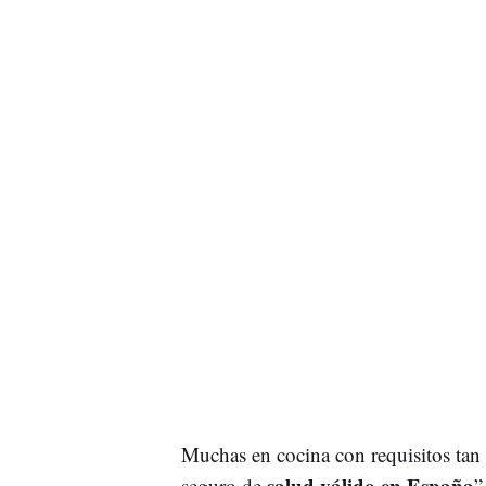
Muchas en cocina con requisitos tan
salud válido en España
seguro de
”