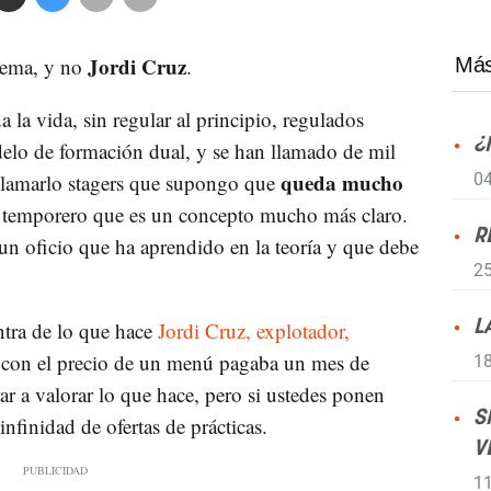
Jordi Cruz
lema, y no
.
Más
 la vida, sin regular al principio, regulados
¿
elo de formación dual, y se han llamado de mil
queda mucho
 llamarlo stagers que supongo que
04
 temporero que es un concepto mucho más claro.
R
n oficio que ha aprendido en la teoría y que debe
25
ntra de lo que hace
Jordi Cruz, explotador,
L
i con el precio de un menú pagaba un mes de
18
ar a valorar lo que hace, pero si ustedes ponen
S
nfinidad de ofertas de prácticas.
V
11