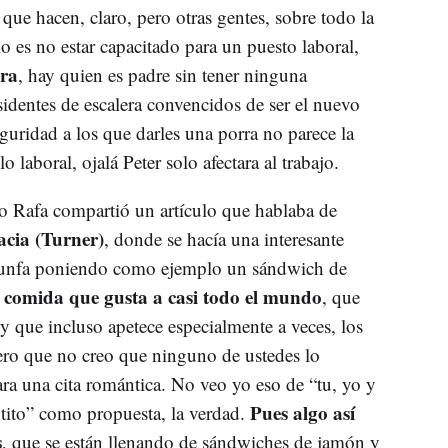
que hacen, claro, pero otras gentes, sobre todo la
 es no estar capacitado para un puesto laboral,
era
, hay quien es padre sin tener ninguna
sidentes de escalera convencidos de ser el nuevo
guridad a los que darles una porra no parece la
laboral, ojalá Peter solo afectara al trabajo.
do Rafa compartió un artículo que hablaba de
acia (Turner)
, donde se hacía una interesante
riunfa poniendo como ejemplo un sándwich de
 comida que gusta a casi todo el mundo
, que
y que incluso apetece especialmente a veces, los
pero que no creo que ninguno de ustedes lo
ra una cita romántica. No veo yo eso de “tu, yo y
Pues algo así
tito” como propuesta, la verdad.
s
, que se están llenando de sándwiches de jamón y