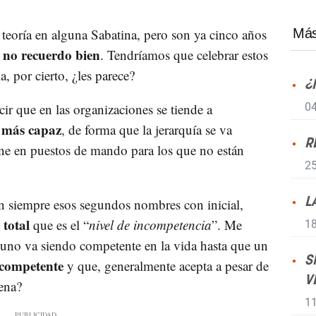
teoría en alguna Sabatina, pero son ya cinco años
Más
 no recuerdo bien
. Tendríamos que celebrar estos
, por cierto, ¿les parece?
¿
ir que en las organizaciones se tiende a
04
l más capaz
, de forma que la jerarquía se va
R
ne en puestos de mando para los que no están
25
an siempre esos segundos nombres con inicial,
L
 total
que es el “
nivel de incompetencia
”. Me
18
 uno va siendo competente en la vida hasta que un
S
 competente
y que, generalmente acepta a pesar de
V
ena?
11