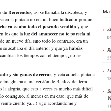
Reverendos
ir de
, así se llamaba la discoteca, y
Más
arse en la pintada no era un buen indicador porque
che ya estaba todo el pescado vendido
y que
¿
luz del amanecer no te parecía ni
en los que la
04
de un nuevo día, sino todo lo contrario, era un
ya habías
e se acababa el día anterior y que
R
cambian los tiempos con el tiempo, ¿no les
25
L
ado y sin ganas de cerrar
, y veía aquella pintada
18
e imaginaba a una versión de Banksy de tierra
 la alegría, que esto a veces es mucho más difícil
S
 lo consiguió, al menos en mi caso, que más de
V
en veinte cuento ya…) sigo acordándome y
11