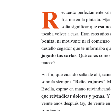
R
ecuerdo perfectamente sal
fijarme en la pintada. Fij
esa no
solía significar que
tocaba volver a casa. Eran esos años 
bonita
, ni motivante ni el comienzo 
destello cegador que te informaba qu
jugado tus cartas
. Qué cosas como 
parece?
cans
En fin, que cuando salía de allí,
Reite, cojones
sonreía siempre. “
”. M
Estella, espray en mano reivindicando
reivindicar dolores y penas
que
. Y
veinte años después (ay, de veinte 
sonriendo.