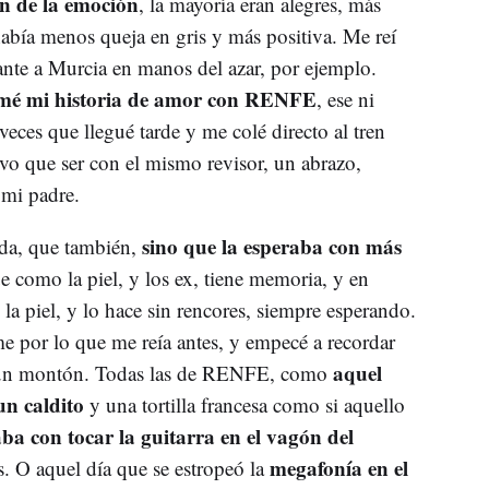
n de la emoción
, la mayoría eran alegres, más
abía menos queja en gris y más positiva. Me reí
cante a Murcia en manos del azar, por ejemplo.
mé mi historia de amor con RENFE
, ese ni
 veces que llegué tarde y me colé directo al tren
tuvo que ser con el mismo revisor, un abrazo,
 mi padre.
sino que la esperaba con más
ida, que también,
e como la piel, y los ex, tiene memoria, y en
n la piel, y lo hace sin rencores, siempre esperando.
e por lo que me reía antes, y empecé a recordar
aquel
a un montón. Todas las de RENFE, como
un caldito
y una tortilla francesa como si aquello
a con tocar la guitarra en el vagón del
megafonía en el
s. O aquel día que se estropeó la