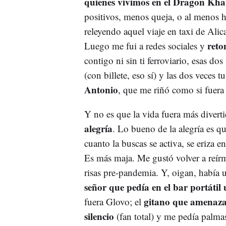
quienes vivimos en el Dragon Kha
positivos, menos queja, o al menos h
releyendo aquel viaje en taxi de Ali
reto
Luego me fui a redes sociales y
contigo ni sin ti ferroviario, esas dos
(con billete, eso sí) y las dos veces 
Antonio
, que me riñó como si fuera
Y no es que la vida fuera más divert
alegría
. Lo bueno de la alegría es qu
cuanto la buscas se activa, se eriza e
Es más maja. Me gustó volver a reírm
risas pre-pandemia. Y, oigan, habí
señor que pedía en el bar portátil 
gitano que amenazab
fuera Glovo; el
silencio
(fan total) y me pedía palma