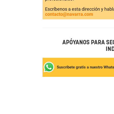
Escríbenos a esta dirección y hab
contacto@navarra.com
APÓYANOS PARA SE
IN
Suscríbete gratis a nuestro What