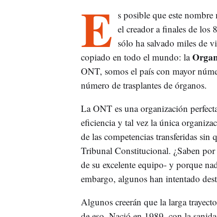
E
s posible que este nombre 
el creador a finales de lo
sólo ha salvado miles de v
Organ
copiado en todo el mundo: la
ONT, somos el país con mayor númer
número de trasplantes de órganos.
La ONT es una organización perfecta
eficiencia y tal vez la única organiza
de las competencias transferidas sin q
Tribunal Constitucional. ¿Saben por 
de su excelente equipo- y porque nad
embargo, algunos han intentado destr
Algunos creerán que la larga trayect
de eso. Nació en 1989, con la sanida