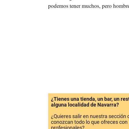
podemos tener muchos, pero hombre
¿Tienes una tienda, un bar, un re
alguna localidad de Navarra?
¿Quieres salir en nuestra sección
conozcan todo lo que ofreces con 
profesionales?