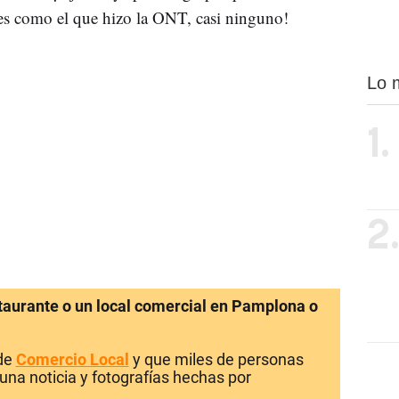
s como el que hizo la ONT, casi ninguno!
Lo 
1.
2
staurante o un local comercial en Pamplona o
 de
Comercio Local
y que miles de personas
una noticia y fotografías hechas por