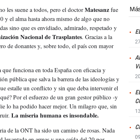
Matesanz
no les suene a todos, pero el doctor
fue
Más
s 80 y el alma hasta ahora mismo de algo que no
idas sino que es envidiado, admirado, respetado y
E
ización Nacional de Trasplantes
. Gracias a la
27
o de donantes y, sobre todo, el país con mayor
A
V
 que funciona en toda España con eficacia y
20
ción pública que salva la barrera de las ideologías y
ue estalle un conflicto y sin que deba intervenir el
E
qué? Por el esfuerzo de un gran gestor público -y
C
ie lo ha podido hacer mejor. Un milagro que, sin
13
La miseria humana es insondable.
uir.
C
oria de la ONT ha sido un camino de rosas. Nada
09
d levantada en armas y una caída del 20 por