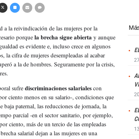
ad a la reivindicación de las mujeres por la
Más
la brecha sigue abierta
cesario porque
y aunque
gualdad es evidente e, incluso crece en algunos
E
s, la cifra de mujeres desempleadas al acabar
27
eró a la de hombres. Seguramente por la crisis,
res.
A
V
discriminaciones salariales
boral sufre
con
20
por ciento menos en su salario-, condiciones que
e baja paternal, las reducciones de jornada, la
E
mpo parcial -en el sector sanitario, por ejemplo,
C
por ciento, más de un tercio de las empleadas
13
 brecha salarial dejan a las mujeres en una