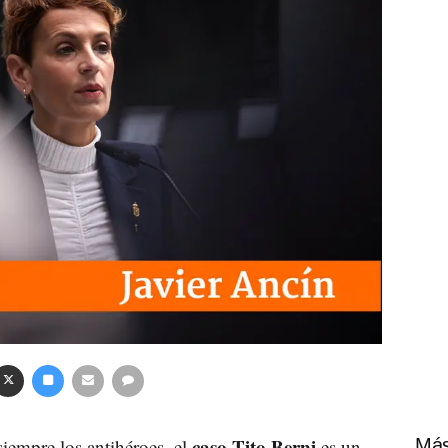
caso Tito Berni
iempre los antihéroes, el
es un
Más