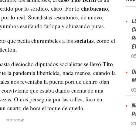
chabacano,
ertido por lo sórdido, claro. Por lo
, por lo real. Socialistas sesentones, de nuevo,
L
yumbos esnifando farlopa y abrazando putas.
C
P
sociatas
eto que pedía churumbeles a los
, como el
E
liculón.
05
Tito
sta dieciocho diputados socialistas se llevó
nte la pandemia liberticida, nada menos, cuando la
O
ales nos reventaba la puerta porque dentro oían
M
o conviviente que estaba dando cuenta de una
03
vezas. O nos perseguía por las calles, foco en
N
n cuarto de hora el toque de queda.
P
31