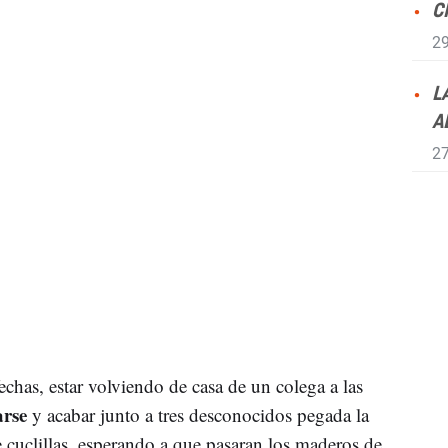
C
29
L
A
27
chas, estar volviendo de casa de un colega a las
arse
y acabar junto a tres desconocidos pegada la
 cuclillas, esperando a que pasaran los maderos de