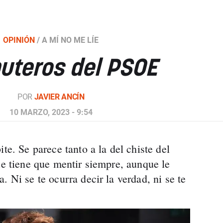
OPINIÓN
/
A MÍ NO ME LÍE
puteros del PSOE
POR
JAVIER ANCÍN
10 MARZO, 2023 - 9:54
te. Se parece tanto a la del chiste del
ue tiene que mentir siempre, aunque le
. Ni se te ocurra decir la verdad, ni se te