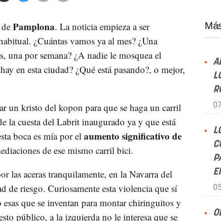
Pamplona
s de
. La noticia empieza a ser
Más
 habitual. ¿Cuántas vamos ya al mes? ¿Una
as, una por semana? ¿A nadie le mosquea el
A
hay en esta ciudad? ¿Qué está pasando?, o mejor,
L
R
07
ar un kristo del kopon para que se haga un carril
e la cuesta del Labrit inaugurado ya y que está
L
aumento significativo de
esta boca es mía por el
C
ediaciones de ese mismo carril bici.
P
E
por las aceras tranquilamente, en la Navarra del
ad de riesgo. Curiosamente esta violencia que sí
05
o esas que se inventan para montar chiringuitos y
O
to público, a la izquierda no le interesa que se