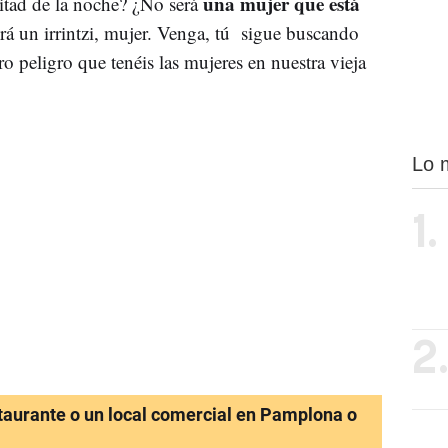
una mujer que está
itad de la noche? ¿No será
erá un irrintzi, mujer. Venga, tú sigue buscando
ero peligro que tenéis las mujeres en nuestra vieja
Lo 
1.
2
staurante o un local comercial en Pamplona o