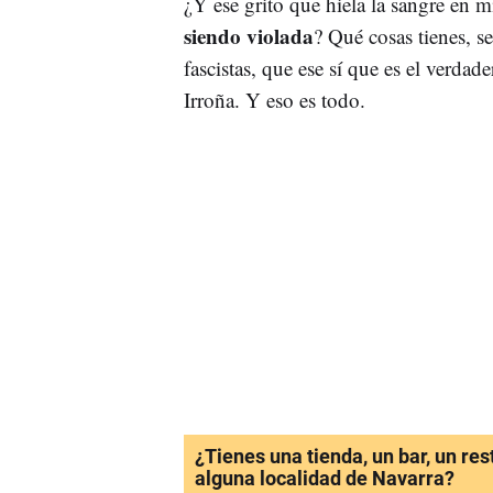
¿Y ese grito que hiela la sangre en m
siendo violada
? Qué cosas tienes, s
fascistas, que ese sí que es el verdad
Irroña. Y eso es todo.
¿Tienes una tienda, un bar, un re
alguna localidad de Navarra?