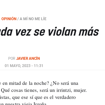
OPINIÓN
/
A MÍ NO ME LÍE
da vez se violan más
POR
JAVIER ANCÍN
01 MAYO, 2023 - 11:31
re en mitad de la noche? ¿No será una
Qué cosas tienes, será un irrintzi, mujer.
stas, que ese sí que es el verdadero
en nuestra vieja Irroña.