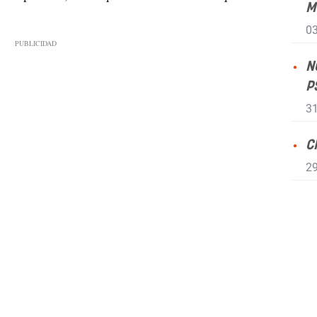
M
03
N
P
31
C
29