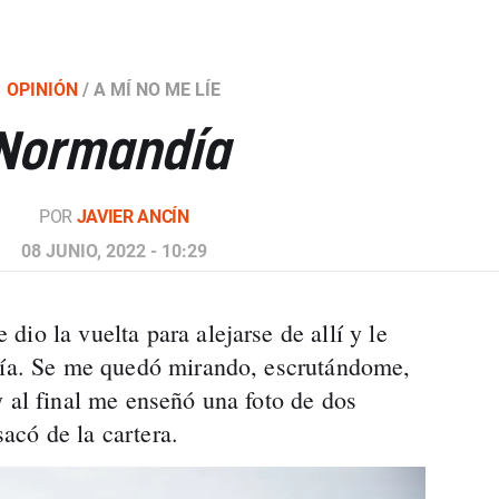
OPINIÓN
/
A MÍ NO ME LÍE
 Normandía
POR
JAVIER ANCÍN
08 JUNIO, 2022 - 10:29
io la vuelta para alejarse de allí y le
ocía. Se me quedó mirando, escrutándome,
y al final me enseñó una foto de dos
acó de la cartera.