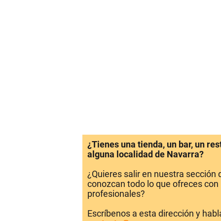
¿Tienes una tienda, un bar, un re
alguna localidad de Navarra?
¿Quieres salir en nuestra sección
conozcan todo lo que ofreces con 
profesionales?
Escríbenos a esta dirección y hab