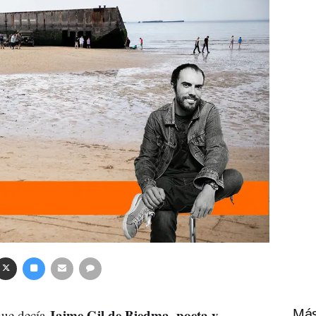
Jaime Gil de Biedma, poeta y
que decía
Más