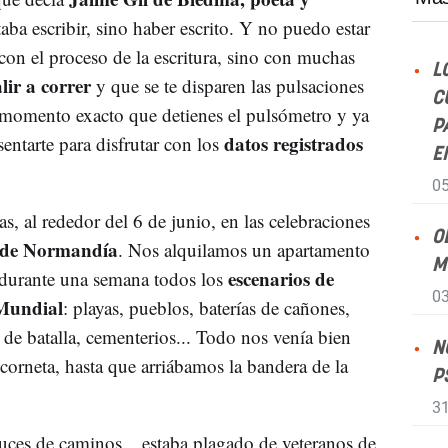
taba escribir, sino haber escrito. Y no puedo estar
on el proceso de la escritura, sino con muchas
L
lir a correr
y que se te disparen las pulsaciones
C
l momento exacto que detienes el pulsómetro y ya
P
datos registrados
ntarte para disfrutar con los
E
05
s, al rededor del 6 de junio, en las celebraciones
O
o de Normandía
. Nos alquilamos un apartamento
M
escenarios de
 durante una semana todos los
03
 Mundial
: playas, pueblos, baterías de cañones,
 de batalla, cementerios... Todo nos venía bien
N
 corneta, hasta que arriábamos la bandera de la
P
31
uces de caminos... estaba plagado de veteranos de