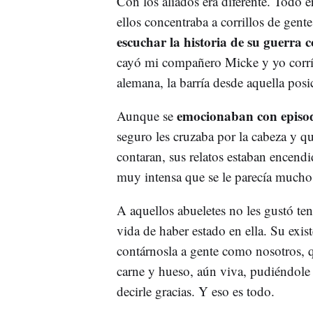
Con los aliados era diferente. Todo 
ellos concentraba a corrillos de gente
escuchar la historia de su guerra c
cayó mi compañero Micke y yo corría
alemana, la barría desde aquella pos
emocionaban con episod
Aunque se
seguro les cruzaba por la cabeza y 
contaran, sus relatos estaban encend
muy intensa que se le parecía much
A aquellos abueletes no les gustó ten
vida de haber estado en ella. Su exi
contárnosla a gente como nosotros, q
carne y hueso, aún viva, pudiéndole
decirle gracias. Y eso es todo.