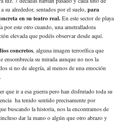
era luz. 7 décadas habían pasado y cada uno de
para
 a su alrededor, sentados por el suelo,
oncreta en su teatro real.
En este sector de playa
 por este otro cuando, una ametralladora
ición elevada que podéis observar desde aquí.
ios concretos
, alguna imagen terrorífica que
que ensombrecía su mirada aunque no nos la
idos si no de alegría, al menos de una emoción
o.
er que ir a esa guerra pero han disfrutado toda su
stencia ha tenido sentido precisamente por
ue buscando la historia, nos la encontramos de
 incluso dar la mano o algún que otro abrazo y