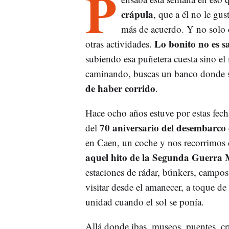
P
crápula
, que a él no le gus
más de acuerdo. Y no solo c
Lo bonito no es sa
otras actividades.
subiendo esa puñetera cuesta sino e
caminando, buscas un banco donde se
de haber corrido
.
Hace ocho años estuve por estas fecha
70 aniversario del desembarc
del
en Caen, un coche y nos recorrimos
aquel hito de la Segunda Guerra
estaciones de rádar, búnkers, campos
visitar desde el amanecer, a toque de
unidad cuando el sol se ponía.
Allá donde ibas, museos, puentes, cr